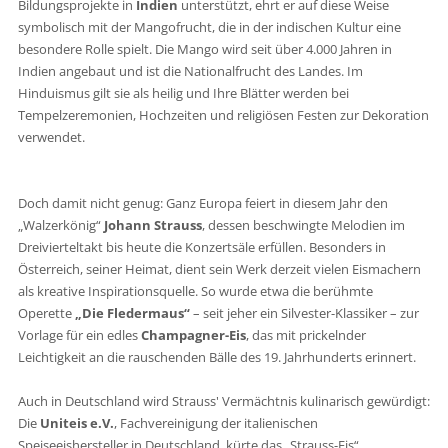
Bildungsprojekte in
Indien
unterstützt, ehrt er auf diese Weise
symbolisch mit der Mangofrucht, die in der indischen Kultur eine
besondere Rolle spielt. Die Mango wird seit über 4.000 Jahren in
Indien angebaut und ist die Nationalfrucht des Landes. Im
Hinduismus gilt sie als heilig und Ihre Blätter werden bei
Tempelzeremonien, Hochzeiten und religiösen Festen zur Dekoration
verwendet.
Doch damit nicht genug: Ganz Europa feiert in diesem Jahr den
„Walzerkönig“
Johann Strauss
, dessen beschwingte Melodien im
Dreivierteltakt bis heute die Konzertsäle erfüllen. Besonders in
Österreich, seiner Heimat, dient sein Werk derzeit vielen Eismachern
als kreative Inspirationsquelle. So wurde etwa die berühmte
Operette
„Die Fledermaus“
– seit jeher ein Silvester-Klassiker – zur
Vorlage für ein edles
Champagner-Eis
, das mit prickelnder
Leichtigkeit an die rauschenden Bälle des 19. Jahrhunderts erinnert.
Auch in Deutschland wird Strauss' Vermächtnis kulinarisch gewürdigt:
Die
Uniteis e.V.
, Fachvereinigung der italienischen
Speiseeishersteller in Deutschland, kürte das „Strauss-Eis“