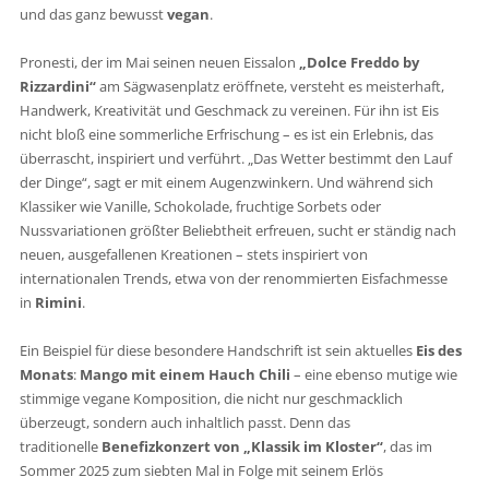
und das ganz bewusst
vegan
.
Pronesti, der im Mai seinen neuen Eissalon
„Dolce Freddo by
Rizzardini“
am Sägwasenplatz eröffnete, versteht es meisterhaft,
Handwerk, Kreativität und Geschmack zu vereinen. Für ihn ist Eis
nicht bloß eine sommerliche Erfrischung – es ist ein Erlebnis, das
überrascht, inspiriert und verführt. „Das Wetter bestimmt den Lauf
der Dinge“, sagt er mit einem Augenzwinkern. Und während sich
Klassiker wie Vanille, Schokolade, fruchtige Sorbets oder
Nussvariationen größter Beliebtheit erfreuen, sucht er ständig nach
neuen, ausgefallenen Kreationen – stets inspiriert von
internationalen Trends, etwa von der renommierten Eisfachmesse
in
Rimini
.
Ein Beispiel für diese besondere Handschrift ist sein aktuelles
Eis des
Monats
:
Mango mit einem Hauch Chili
– eine ebenso mutige wie
stimmige vegane Komposition, die nicht nur geschmacklich
überzeugt, sondern auch inhaltlich passt. Denn das
traditionelle
Benefizkonzert von „Klassik im Kloster“
, das im
Sommer 2025 zum siebten Mal in Folge mit seinem Erlös