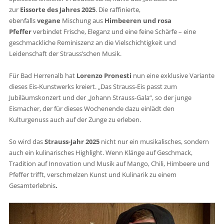
zur
Eissorte des Jahres 2025
. Die raffinierte,
ebenfalls
vegane
Mischung aus
Himbeeren und rosa
Pfeffer
verbindet Frische, Eleganz und eine feine Schärfe – eine
geschmackliche Reminiszenz an die Vielschichtigkeit und
Leidenschaft der Strauss’schen Musik.
Für Bad Herrenalb hat
Lorenzo Pronesti
nun eine exklusive Variante
dieses Eis-Kunstwerks kreiert. „Das Strauss-Eis passt zum
Jubiläumskonzert und der „Johann Strauss-Gala“, so der junge
Eismacher, der für dieses Wochenende dazu einlädt den
Kulturgenuss auch auf der Zunge zu erleben.
So wird das
Strauss-Jahr 2025
nicht nur ein musikalisches, sondern
auch ein kulinarisches Highlight. Wenn Klänge auf Geschmack,
Tradition auf Innovation und Musik auf Mango, Chili, Himbeere und
Pfeffer trifft, verschmelzen Kunst und Kulinarik zu einem
Gesamterlebnis
.