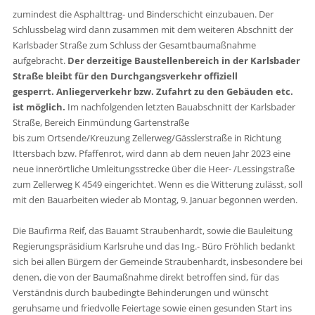
zumindest die Asphalttrag- und Binderschicht einzubauen. Der
Schlussbelag wird dann zusammen mit dem weiteren Abschnitt der
Karlsbader Straße zum Schluss der Gesamtbaumaßnahme
aufgebracht.
Der derzeitige Baustellenbereich in der Karlsbader
Straße bleibt für den Durchgangsverkehr offiziell
gesperrt.
Anliegerverkehr bzw. Zufahrt zu den Gebäuden etc.
ist möglich.
Im nachfolgenden letzten Bauabschnitt der Karlsbader
Straße, Bereich Einmündung Gartenstraße
bis zum Ortsende/Kreuzung Zellerweg/Gässlerstraße in Richtung
Ittersbach bzw. Pfaffenrot, wird dann ab dem neuen Jahr 2023 eine
neue innerörtliche Umleitungsstrecke über die Heer- /Lessingstraße
zum Zellerweg K 4549 eingerichtet. Wenn es die Witterung zulässt, soll
mit den Bauarbeiten wieder ab Montag, 9. Januar begonnen werden.
Die Baufirma Reif, das Bauamt Straubenhardt, sowie die Bauleitung
Regierungspräsidium Karlsruhe und das Ing.- Büro Fröhlich bedankt
sich bei allen Bürgern der Gemeinde Straubenhardt, insbesondere bei
denen, die von der Baumaßnahme direkt betroffen sind, für das
Verständnis durch baubedingte Behinderungen und wünscht
geruhsame und friedvolle Feiertage sowie einen gesunden Start ins