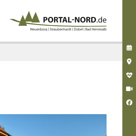




