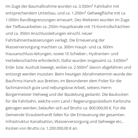
Im Zuge der Baumaßnahme wurden ca. 3.500m² Fahrbahn mit
entsprechendem Unterbau, und ca. 1.200m² Gehwegfläche mit ca.
1.000m Randbegrenzungen erneuert. Des Weiteren wurden im Zuge
der Tiefbauarbeiten ca. 250m Hauptkanäle mit 15 Kontrollschächten
und ca. 350m Anschlussleitungen einschl. neuer
Fahrbahnentwässerungen verlegt. Die Erneuerung der
Wasserversorgung machten ca. 300m Haupt- und ca. 600m
Hausanschluss-leitungen, sowie 10 Schieber-, Hydranten- und
Verteilerschächte erforderlich. Dafür wurden insgesamt ca. 3.650m³
Erde- bzw. Aushub bewegt, wobei ca. 2.500m³ davon abgefahren und
entsorgt werden mussten. Beim heutigen Abnahmetermin wurde der
Baufirma Harsch aus Bretten, im Besonderen dem Polier für die
fachmännisch gute und reibungslose Arbeit, seitens Herrn
Bürgermeister Viehweg und der Bauleitung gedankt. Die Baukosten
für die Fahrbahn, welche vom Land / Regierungspräsidium Karlsruhe
getragen werden, belaufen sich auf Brutto ca. 800.000,00 €. Für die
Gemeinde Straubenhardt fallen für die Erneuerung der gesamten
Infrastruktur Kanalisation, Wasserversorgung und Gehwege etc.,
Kosten von Brutto ca. 1.200.000,00 € an.