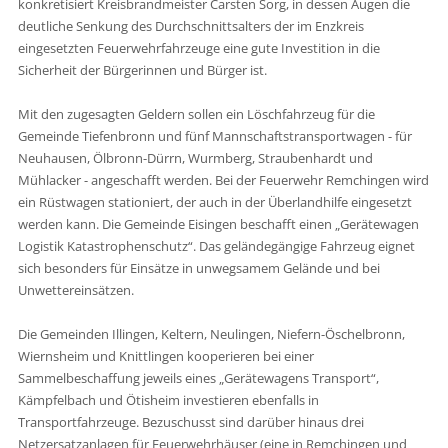
konkretisiert Kreisbrandmeister Carsten Sorg, in dessen Augen die
deutliche Senkung des Durchschnittsalters der im Enzkreis
eingesetzten Feuerwehrfahrzeuge eine gute Investition in die
Sicherheit der Bürgerinnen und Bürger ist.
Mit den zugesagten Geldern sollen ein Löschfahrzeug für die
Gemeinde Tiefenbronn und fünf Mannschaftstransportwagen - für
Neuhausen, Ölbronn-Dürrn, Wurmberg, Straubenhardt und
Mühlacker - angeschafft werden. Bei der Feuerwehr Remchingen wird
ein Rüstwagen stationiert, der auch in der Überlandhilfe eingesetzt
werden kann. Die Gemeinde Eisingen beschafft einen „Gerätewagen
Logistik Katastrophenschutz“. Das geländegängige Fahrzeug eignet
sich besonders für Einsätze in unwegsamem Gelände und bei
Unwettereinsätzen.
Die Gemeinden Illingen, Keltern, Neulingen, Niefern-Öschelbronn,
Wiernsheim und Knittlingen kooperieren bei einer
Sammelbeschaffung jeweils eines „Gerätewagens Transport“,
Kämpfelbach und Ötisheim investieren ebenfalls in
Transportfahrzeuge. Bezuschusst sind darüber hinaus drei
Netzersatzanlagen für Feuerwehrhäuser (eine in Remchingen und