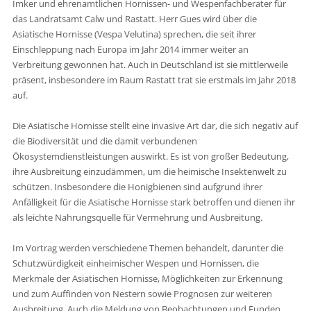
Imker und ehrenamtlichen Hornissen- und Wespenfachberater für
das Landratsamt Calw und Rastatt. Herr Gues wird über die
Asiatische Hornisse (Vespa Velutina) sprechen, die seit ihrer
Einschleppung nach Europa im Jahr 2014 immer weiter an
Verbreitung gewonnen hat. Auch in Deutschland ist sie mittlerweile
präsent, insbesondere im Raum Rastatt trat sie erstmals im Jahr 2018
auf.
Die Asiatische Hornisse stellt eine invasive Art dar, die sich negativ auf
die Biodiversität und die damit verbundenen
Ökosystemdienstleistungen auswirkt. Es ist von großer Bedeutung,
ihre Ausbreitung einzudämmen, um die heimische Insektenwelt zu
schützen. Insbesondere die Honigbienen sind aufgrund ihrer
Anfälligkeit für die Asiatische Hornisse stark betroffen und dienen ihr
als leichte Nahrungsquelle für Vermehrung und Ausbreitung.
Im Vortrag werden verschiedene Themen behandelt, darunter die
Schutzwürdigkeit einheimischer Wespen und Hornissen, die
Merkmale der Asiatischen Hornisse, Möglichkeiten zur Erkennung
und zum Auffinden von Nestern sowie Prognosen zur weiteren
Ausbreitung. Auch die Meldung von Beobachtungen und Funden