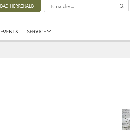
BAD HERRENALB

EVENTS
SERVICE