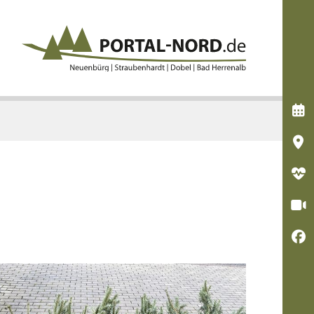




