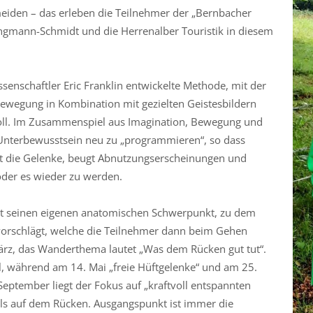
iden – das erleben die Teilnehmer der „Bernbacher
ngmann-Schmidt und die Herrenalber Touristik in diesem
enschaftler Eric Franklin entwickelte Methode, mit der
ewegung in Kombination mit gezielten Geistesbildern
soll. Im Zusammenspiel aus Imagination, Bewegung und
Unterbewusstsein neu zu „programmieren“, so dass
t die Gelenke, beugt Abnutzungserscheinungen und
 oder es wieder zu werden.
hat seinen eigenen anatomischen Schwerpunkt, zu dem
vorschlägt, welche die Teilnehmer dann beim Gehen
März, das Wanderthema lautet „Was dem Rücken gut tut“.
il, während am 14. Mai „freie Hüftgelenke“ und am 25.
 September liegt der Fokus auf „kraftvoll entspannten
s auf dem Rücken. Ausgangspunkt ist immer die