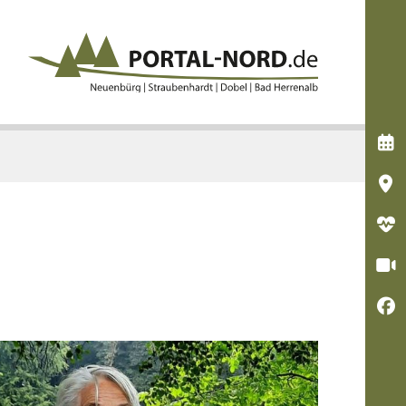




