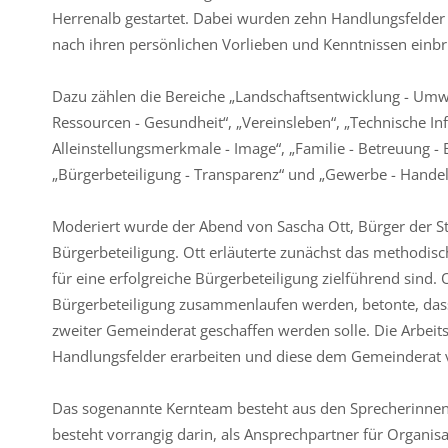
Herrenalb gestartet. Dabei wurden zehn Handlungsfelder 
nach ihren persönlichen Vorlieben und Kenntnissen einb
Dazu zählen die Bereiche „Landschaftsentwicklung - Umwe
Ressourcen - Gesundheit“, „Vereinsleben“, „Technische In
Alleinstellungsmerkmale - Image“, „Familie - Betreuung - 
„Bürgerbeteiligung - Transparenz“ und „Gewerbe - Handel 
Moderiert wurde der Abend von Sascha Ott, Bürger der Sta
Bürgerbeteiligung. Ott erläuterte zunächst das methodi
für eine erfolgreiche Bürgerbeteiligung zielführend sind. 
Bürgerbeteiligung zusammenlaufen werden, betonte, dass
zweiter Gemeinderat geschaffen werden solle. Die Arbei
Handlungsfelder erarbeiten und diese dem Gemeinderat vo
Das sogenannte Kernteam besteht aus den Sprecherinnen
besteht vorrangig darin, als Ansprechpartner für Organis