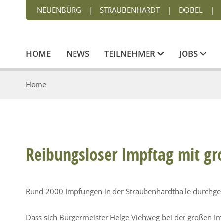
NEUENBÜRG
|
STRAUBENHARDT
|
DOBEL
|
HOME
NEWS
TEILNEHMER
JOBS
Home
Reibungsloser Impftag mit gr
Rund 2000 Impfungen in der Straubenhardthalle durchge
Dass sich Bürgermeister Helge Viehweg bei der großen I