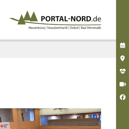




