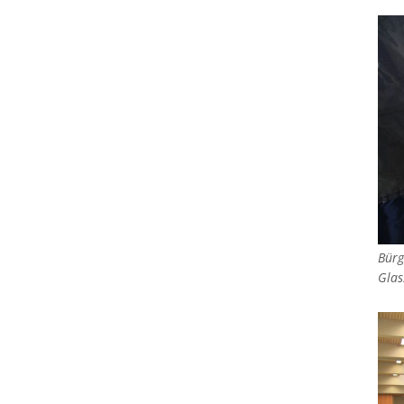
Bürg
Glas