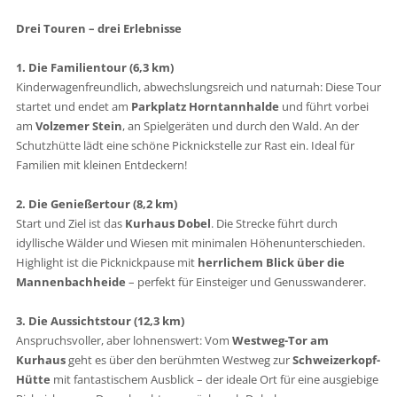
Drei Touren – drei Erlebnisse
1. Die Familientour (6,3 km)
Kinderwagenfreundlich, abwechslungsreich und naturnah: Diese Tour
startet und endet am
Parkplatz Horntannhalde
und führt vorbei
am
Volzemer Stein
, an Spielgeräten und durch den Wald. An der
Schutzhütte lädt eine schöne Picknickstelle zur Rast ein. Ideal für
Familien mit kleinen Entdeckern!
2. Die Genießertour (8,2 km)
Start und Ziel ist das
Kurhaus Dobel
. Die Strecke führt durch
idyllische Wälder und Wiesen mit minimalen Höhenunterschieden.
Highlight ist die Picknickpause mit
herrlichem Blick über die
Mannenbachheide
– perfekt für Einsteiger und Genusswanderer.
3. Die Aussichtstour (12,3 km)
Anspruchsvoller, aber lohnenswert: Vom
Westweg-Tor am
Kurhaus
geht es über den berühmten Westweg zur
Schweizerkopf-
Hütte
mit fantastischem Ausblick – der ideale Ort für eine ausgiebige