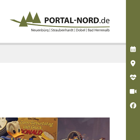




