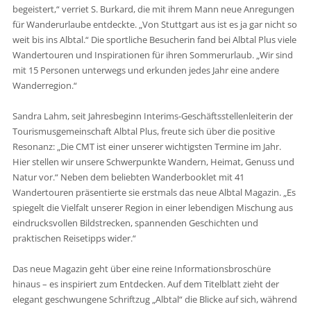
begeistert,“ verriet S. Burkard, die mit ihrem Mann neue Anregungen
für Wanderurlaube entdeckte. „Von Stuttgart aus ist es ja gar nicht so
weit bis ins Albtal.“ Die sportliche Besucherin fand bei Albtal Plus viele
Wandertouren und Inspirationen für ihren Sommerurlaub. „Wir sind
mit 15 Personen unterwegs und erkunden jedes Jahr eine andere
Wanderregion.“
Sandra Lahm, seit Jahresbeginn Interims-Geschäftsstellenleiterin der
Tourismusgemeinschaft Albtal Plus, freute sich über die positive
Resonanz: „Die CMT ist einer unserer wichtigsten Termine im Jahr.
Hier stellen wir unsere Schwerpunkte Wandern, Heimat, Genuss und
Natur vor.“ Neben dem beliebten Wanderbooklet mit 41
Wandertouren präsentierte sie erstmals das neue Albtal Magazin. „Es
spiegelt die Vielfalt unserer Region in einer lebendigen Mischung aus
eindrucksvollen Bildstrecken, spannenden Geschichten und
praktischen Reisetipps wider.“
Das neue Magazin geht über eine reine Informationsbroschüre
hinaus – es inspiriert zum Entdecken. Auf dem Titelblatt zieht der
elegant geschwungene Schriftzug „Albtal“ die Blicke auf sich, während