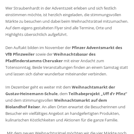
Wer Straubenhardt in der Adventszeit erleben und sich festlich
einstimmen möchte, ist herzlich eingeladen, die stimmungsvollen
Märkte zu besuchen und dabei beim Weihnachtsrätsel mitzumachen.
Auf dem eigens gestalteten Flyer sind alle Termine, Orte und
Highlights übersichtlich aufgeführt.
Den Auftakt bilden im November der
Pfinzer Adventsmarkt des
VfB Pfinzweiler
sowie der
Weihnachtsbasar des
Pfadfinderstamms Cherusker
mit einer Andacht zum
Totensonntag. Beide Veranstaltungen finden an einem Samstag statt
und lassen sich daher wunderbar miteinander verbinden.
Im Dezember geht es weiter mit dem
Weihnachtsmarkt der
Gustav-Heinemann-Schule
, dem
Teilhabeprojekt „Uff d’r Pfinz“
und dem stimmungsvollen
Weihnachtsmarkt auf dem
Biolandhof Reiser
. An allen Orten erwartet die Besucherinnen und
Besucher ein vielfältiges Angebot an handgefertigten Produkten,
kulinarischen Köstlichkeiten und Aktionen für die ganze Familie.
„Mit dem neuen Weihnachtsrätsel möchten wir die vier Märkte noch