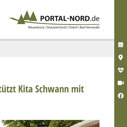




tützt Kita Schwann mit
