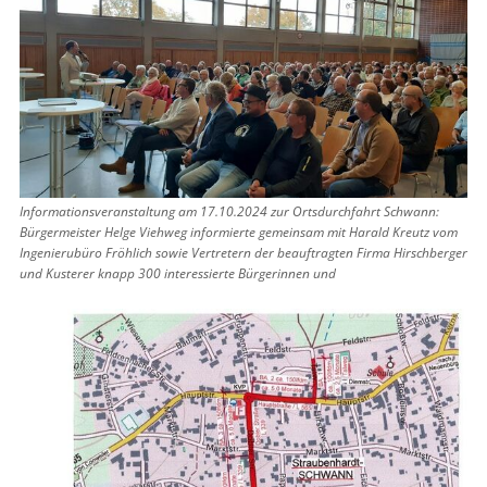
Informationsveranstaltung am 17.10.2024 zur Ortsdurchfahrt Schwann:
Bürgermeister Helge Viehweg informierte gemeinsam mit Harald Kreutz vom
Ingenierubüro Fröhlich sowie Vertretern der beauftragten Firma Hirschberger
und Kusterer knapp 300 interessierte Bürgerinnen und