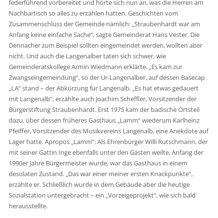
federführend vorbereitet und hörte sich nun an, was die Herren am
Nachbartisch so alles zu erzählen hatten. Geschichten vom
Zusammenschluss der Gemeinde nämlich: „Straubenhardt war am
Anfang keine einfache Sache“, sagte Gemeinderat Hans Vester. Die
Dennacher zum Beispiel sollten eingemeindet werden, wollten aber
nicht. Und auch die Langenalber taten sich schwer, wie
Gemeinderatskollege Armin Wiedmann erklärte. „Es kam zur
Zwangseingemeindung“, so der Ur-Langenalber, auf dessen Basecap
„LA“ stand – der Abkürzung für Langenalb. „Es hat etwas gedauert
mit Langenalb“, erzählte auch Joachim Scheffler, Vorsitzender der
Bürgerstiftung Straubenhardt. Erst 1975 kam der badische Ortsteil
dazu, über dessen früheres Gasthaus „Lamm“ wiederum Karlheinz
Pfeiffer, Vorsitzender des Musikvereins Langenalb, eine Anekdote auf
Lager hatte. Apropos „Lamm“: Als Ehrenbürger Willi Rutschmann, der
mit seiner Gattin Inge ebenfalls unter den Gästen weilte, Anfang der
1990er Jahre Bürgermeister wurde, war das Gasthaus in einem
desolaten Zustand. „Das war einer meiner ersten Knackpunkte“,
erzählte er. Schließlich wurde in dem Gebäude aber die heutige
Sozialstation untergebracht – ein „Vorzeigeprojekt“, wie sich bald
herausstellte.