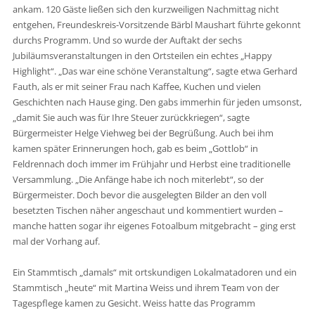
ankam. 120 Gäste ließen sich den kurzweiligen Nachmittag nicht
entgehen, Freundeskreis-Vorsitzende Bärbl Maushart führte gekonnt
durchs Programm. Und so wurde der Auftakt der sechs
Jubiläumsveranstaltungen in den Ortsteilen ein echtes „Happy
Highlight“. „Das war eine schöne Veranstaltung“, sagte etwa Gerhard
Fauth, als er mit seiner Frau nach Kaffee, Kuchen und vielen
Geschichten nach Hause ging. Den gabs immerhin für jeden umsonst,
„damit Sie auch was für Ihre Steuer zurückkriegen“, sagte
Bürgermeister Helge Viehweg bei der Begrüßung. Auch bei ihm
kamen später Erinnerungen hoch, gab es beim „Gottlob“ in
Feldrennach doch immer im Frühjahr und Herbst eine traditionelle
Versammlung. „Die Anfänge habe ich noch miterlebt“, so der
Bürgermeister. Doch bevor die ausgelegten Bilder an den voll
besetzten Tischen näher angeschaut und kommentiert wurden –
manche hatten sogar ihr eigenes Fotoalbum mitgebracht – ging erst
mal der Vorhang auf.
Ein Stammtisch „damals“ mit ortskundigen Lokalmatadoren und ein
Stammtisch „heute“ mit Martina Weiss und ihrem Team von der
Tagespflege kamen zu Gesicht. Weiss hatte das Programm