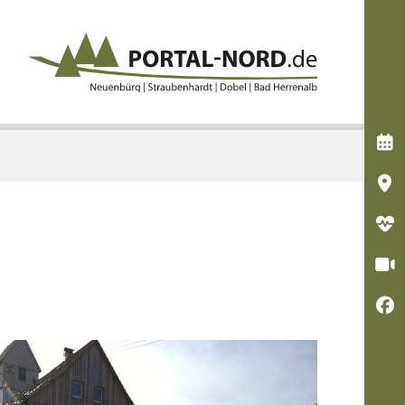




