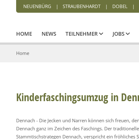
NEUENBÜRG
|
STRAUBENHARDT
|
DOBEL
|
HOME
NEWS
TEILNEHMER
JOBS
Home
Kinderfaschingsumzug in Den
Dennach - Die Jecken und Narren können sich freuen, d
Dennach ganz im Zeichen des Faschings. Der traditionell
Stammtischstrategen Dennach, verspricht ein fröhliches S