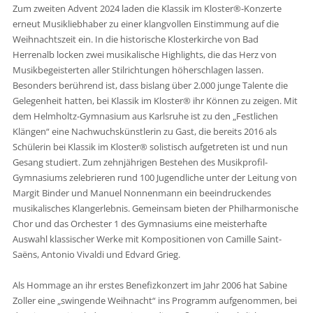
Zum zweiten Advent 2024 laden die Klassik im Kloster®-Konzerte
erneut Musikliebhaber zu einer klangvollen Einstimmung auf die
Weihnachtszeit ein. In die historische Klosterkirche von Bad
Herrenalb locken zwei musikalische Highlights, die das Herz von
Musikbegeisterten aller Stilrichtungen höherschlagen lassen.
Besonders berührend ist, dass bislang über 2.000 junge Talente die
Gelegenheit hatten, bei Klassik im Kloster® ihr Können zu zeigen. Mit
dem Helmholtz-Gymnasium aus Karlsruhe ist zu den „Festlichen
Klängen“ eine Nachwuchskünstlerin zu Gast, die bereits 2016 als
Schülerin bei Klassik im Kloster® solistisch aufgetreten ist und nun
Gesang studiert. Zum zehnjährigen Bestehen des Musikprofil-
Gymnasiums zelebrieren rund 100 Jugendliche unter der Leitung von
Margit Binder und Manuel Nonnenmann ein beeindruckendes
musikalisches Klangerlebnis. Gemeinsam bieten der Philharmonische
Chor und das Orchester 1 des Gymnasiums eine meisterhafte
Auswahl klassischer Werke mit Kompositionen von Camille Saint-
Saëns, Antonio Vivaldi und Edvard Grieg.
Als Hommage an ihr erstes Benefizkonzert im Jahr 2006 hat Sabine
Zoller eine „swingende Weihnacht“ ins Programm aufgenommen, bei