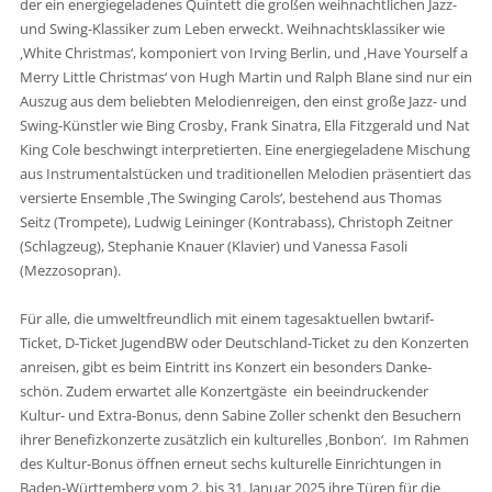
der ein energiegeladenes Quintett die großen weihnachtlichen Jazz-
und Swing-Klassiker zum Leben erweckt. Weihnachtsklassiker wie
‚White Christmas‘, komponiert von Irving Berlin, und ‚Have Yourself a
Merry Little Christmas‘ von Hugh Martin und Ralph Blane sind nur ein
Auszug aus dem beliebten Melodienreigen, den einst große Jazz- und
Swing-Künstler wie Bing Crosby, Frank Sinatra, Ella Fitzgerald und Nat
King Cole beschwingt interpretierten. Eine energiegeladene Mischung
aus Instrumentalstücken und traditionellen Melodien präsentiert das
versierte Ensemble ‚The Swinging Carols‘, bestehend aus Thomas
Seitz (Trompete), Ludwig Leininger (Kontrabass), Christoph Zeitner
(Schlagzeug), Stephanie Knauer (Klavier) und Vanessa Fasoli
(Mezzosopran).
Für alle, die umweltfreundlich mit einem tagesaktuellen bwtarif-
Ticket, D-Ticket JugendBW oder Deutschland-Ticket zu den Konzerten
anreisen, gibt es beim Eintritt ins Konzert ein besonders Danke-
schön. Zudem erwartet alle Konzertgäste ein beeindruckender
Kultur- und Extra-Bonus, denn Sabine Zoller schenkt den Besuchern
ihrer Benefizkonzerte zusätzlich ein kulturelles ‚Bonbon‘. Im Rahmen
des Kultur-Bonus öffnen erneut sechs kulturelle Einrichtungen in
Baden-Württemberg vom 2. bis 31. Januar 2025 ihre Türen für die