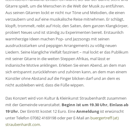
Gitarre spielt, um die Menschen in die Welt der Musik zu entführen.
Aus seinen Gitarren lockt er nicht nur Töne und Melodien, die einen
verzaubern und auf eine musikalische Reise mitnehmen. Er schlägt,
klopft, trommelt, reibt auf Holz, den Saiten, dem ganzen Klangkörper,
probiert Neues und ist ständig zu Experimenten bereit. Erstaunlich
warmherzige Ideen machen Pop- und Jazzsongs mit seinen
ausdrucksstarken und peppigen Arrangements zu völlig neuen
Liedern. Seine klangliche Vielfalt fasziniert – mal lockt er das Publikum
mit seiner Gitarre in die weiten Steppen Afrikas, mal lässt er
indianische Motive anklingen. Erleben Sie einen Abend, an dem man
sich entspannt zurücklehnen und zuhören kann, an dem man einem
Künstler ohne Abstand auf die Finger blicken darf und an dem es
nicht ausbleiben wird, dass die Füße wippen.
Das Konzert wird von Kultur & Kleinkunst Straubenhardt zusammen
mit der Gemeinde veranstaltet.
Beginn ist um 19.30 Uhr, Einlass ab
19 Uhr.
Der Eintritt kostet 12 Euro. Eine
Anmeldung
ist erwünscht
unter Telefon
07082 4169198
oder per E-Mail an
buergertreff (at)
straubenhardt.com
.