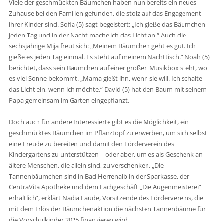
Viele der geschmückten Bäumchen haben nun bereits ein neues
Zuhause bei den Familien gefunden, die stolz auf das Engagement
ihrer Kinder sind. Sofia (5) sagt begeistert: „Ich gieße das Bäumchen
jeden Tag und in der Nacht mache ich das Licht an.“ Auch die
sechsjährige Mija freut sich: „Meinem Bäumchen geht es gut. Ich
gieße es jeden Tag einmal. Es steht auf meinem Nachttisch.“ Noah (5)
berichtet, dass sein Bäumchen auf einer großen Musikbox steht, wo
es viel Sonne bekommt. „Mama gießt ihn, wenn sie will. Ich schalte
das Licht ein, wenn ich möchte.“ David (5) hat den Baum mit seinem
Papa gemeinsam im Garten eingepflanzt.
Doch auch für andere Interessierte gibt es die Möglichkeit, ein
geschmücktes Bäumchen im Pflanztopf zu erwerben, um sich selbst
eine Freude zu bereiten und damit den Förderverein des
Kindergartens zu unterstützen – oder aber, um es als Geschenk an
ältere Menschen, die allein sind, zu verschenken. „Die
Tannenbäumchen sind in Bad Herrenalb in der Sparkasse, der
CentraVita Apotheke und dem Fachgeschäft „Die Augenmeisterei“
erhältlich“, erklärt Nadia Faude, Vorsitzende des Fördervereins, die
mit dem Erlös der Bäumchenaktion die nächsten Tannenbäume für
die Vorschulkinder 2025 finanzieren wird.