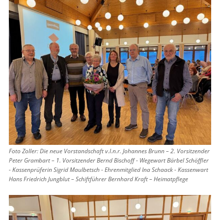
Foto Zoller: Die neue Vorstandschaft v.l.n.r. Johannes Brunn – 2. Vorsitzender
Peter Grambart – 1. Vorsitzender Bernd Bischoff - Wegewart Bärbel Schöffler
- Kassenprüferin Sigrid Maulbetsch - Ehrenmitglied Ina Schaack - Kassenwart
Hans Friedrich Jungblut – Schiftführer Bernhard Kraft – Heimatpflege