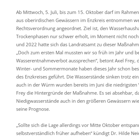
Ab Mittwoch, 5. Juli, bis zum 15. Oktober darf im Rah
aus oberirdischen Gewässern im Enzkreis entnommen wer
Rechtsverordnung angeordnet. Ziel ist, den Wasserhausha
Trockenphasen nur schwer erholt, im Moment nicht noch z
und 2022 hatte sich das Landratsamt zu dieser Maßnahm
„Doch zum ersten Mal mussten wir so früh im Jahr und be
Wasserentnahmeverbot aussprechen“, betont Axel Frey, 
Winter- und Sommermonate haben dieses Jahr schon beso
des Enzkreises geführt. Die Wasserstände sinken trotz ein
auch in der Würm wurden bereits im Juni die niedrigsten 
Frey die Hintergründe der Maßnahme. Es sei absehbar, das
Niedigwasserstände auch in den größeren Gewässern wie E
seine Prognose.
„Sollte sich die Lage allerdings vor Mitte Oktober ents
selbstverständlich früher aufheben“ kündigt Dr. Hilde Ne