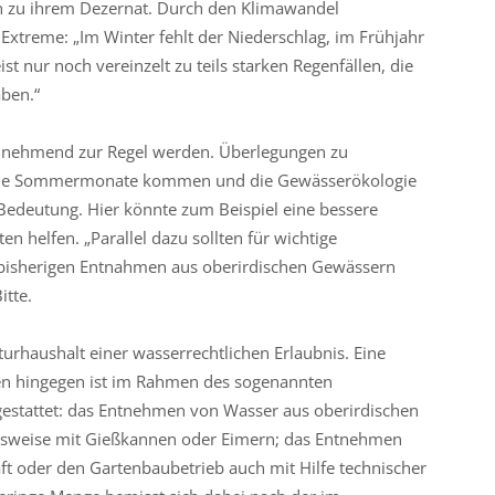
n zu ihrem Dezernat. Durch den Klimawandel
 Extreme: „Im Winter fehlt der Niederschlag, im Frühjahr
nur noch vereinzelt zu teils starken Regenfällen, die
aben.“
nehmend zur Regel werden. Überlegungen zu
er die Sommermonate kommen und die Gewässerökologie
edeutung. Hier könnte zum Beispiel eine bessere
 helfen. „Parallel dazu sollten für wichtige
 bisherigen Entnahmen aus oberirdischen Gewässern
itte.
rhaushalt einer wasserrechtlichen Erlaubnis. Eine
en hingegen ist im Rahmen des sogenannten
stattet: das Entnehmen von Wasser aus oberirdischen
lsweise mit Gießkannen oder Eimern; das Entnehmen
aft oder den Gartenbaubetrieb auch mit Hilfe technischer