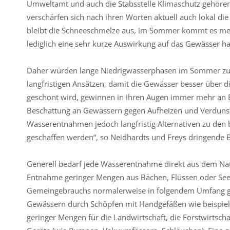
Umweltamt und auch die Stabsstelle Klimaschutz gehöre
verschärfen sich nach ihren Worten aktuell auch lokal die
bleibt die Schneeschmelze aus, im Sommer kommt es meist 
lediglich eine sehr kurze Auswirkung auf das Gewässer h
Daher würden lange Niedrigwasserphasen im Sommer zu
langfristigen Ansätzen, damit die Gewässer besser üb
geschont wird, gewinnen in ihren Augen immer mehr an B
Beschattung an Gewässern gegen Aufheizen und Verdunsten
Wasserentnahmen jedoch langfristig Alternativen zu den
geschaffen werden“, so Neidhardts und Freys dringende B
Generell bedarf jede Wasserentnahme direkt aus dem Natu
Entnahme geringer Mengen aus Bächen, Flüssen oder Se
Gemeingebrauchs normalerweise in folgendem Umfang ge
Gewässern durch Schöpfen mit Handgefäßen wie beispie
geringer Mengen für die Landwirtschaft, die Forstwirtsch