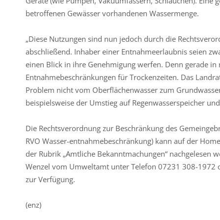
Geräte (wie Pumpen, Vakuumfässern, Schläuchen). Eine g
betroffenen Gewässer vorhandenen Wassermenge.
„Diese Nutzungen sind nun jedoch durch die Rechtsveror
abschließend. Inhaber einer Entnahmeerlaubnis seien zwar
einen Blick in ihre Genehmigung werfen. Denn gerade in 
Entnahmebeschränkungen für Trockenzeiten. Das Landrat
Problem nicht vom Oberflächenwasser zum Grundwasser z
beispielsweise der Umstieg auf Regenwasserspeicher und
Die Rechtsverordnung zur Beschränkung des Gemeingebra
RVO Wasser-entnahmebeschränkung) kann auf der Home
der Rubrik „Amtliche Bekanntmachungen“ nachgelesen wer
Wenzel vom Umweltamt unter Telefon 07231 308-1972 o
zur Verfügung.
(enz)