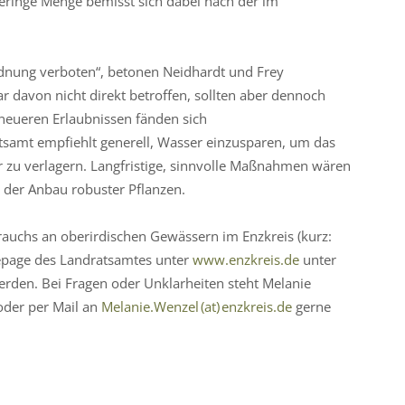
eringe Menge bemisst sich dabei nach der im
dnung verboten“, betonen Neidhardt und Frey
 davon nicht direkt betroffen, sollten aber dennoch
neueren Erlaubnissen fänden sich
samt empfiehlt generell, Wasser einzusparen, um das
u verlagern. Langfristige, sinnvolle Maßnahmen wären
 der Anbau robuster Pflanzen.
uchs an oberirdischen Gewässern im Enzkreis (kurz:
page des Landratsamtes unter
www.enzkreis.de
unter
den. Bei Fragen oder Unklarheiten steht Melanie
der per Mail an
Melanie.Wenzel (at) enzkreis.de
gerne