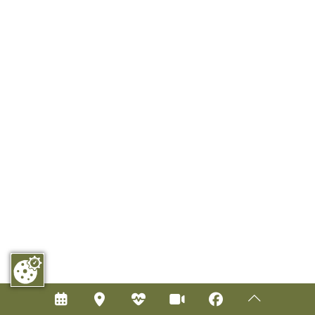





