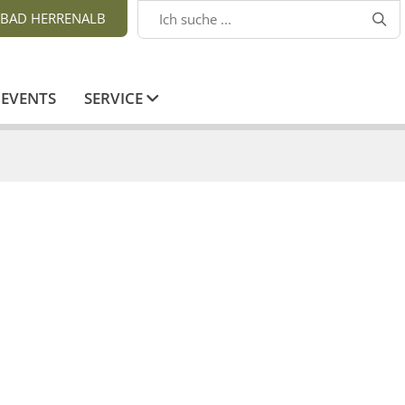
BAD HERRENALB

EVENTS
SERVICE