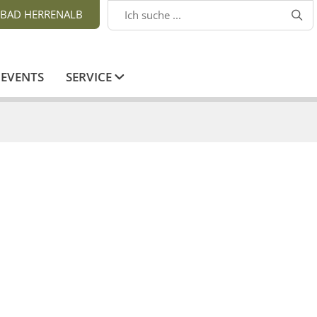
BAD HERRENALB

EVENTS
SERVICE