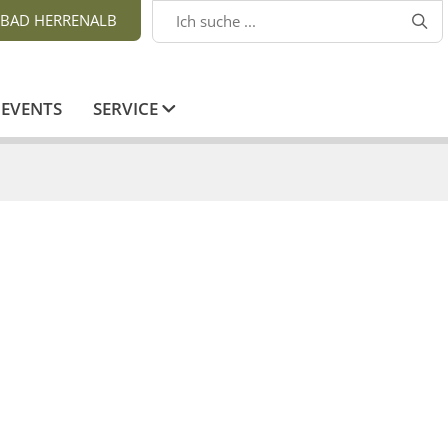
BAD HERRENALB

EVENTS
SERVICE