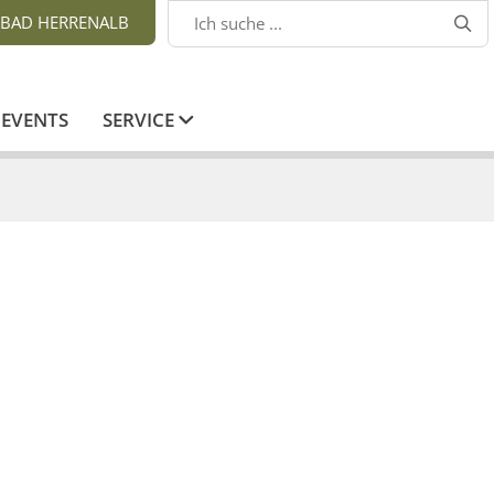
BAD HERRENALB

EVENTS
SERVICE