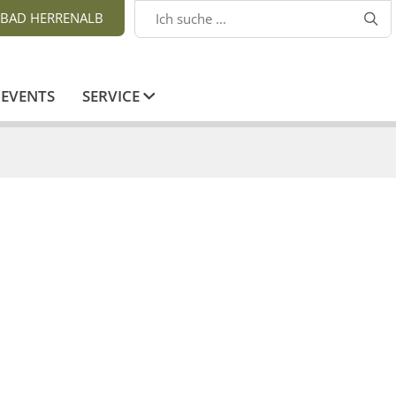
BAD HERRENALB

EVENTS
SERVICE