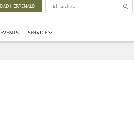
BAD HERRENALB

EVENTS
SERVICE