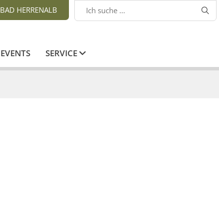
BAD HERRENALB

EVENTS
SERVICE