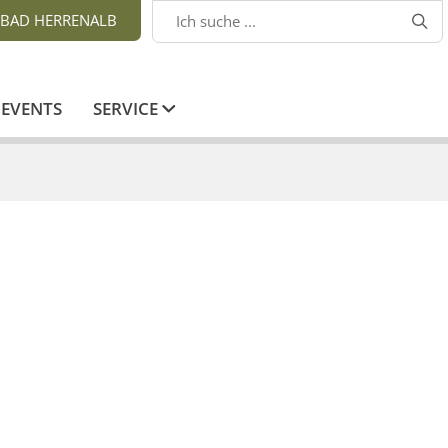
BAD HERRENALB

EVENTS
SERVICE