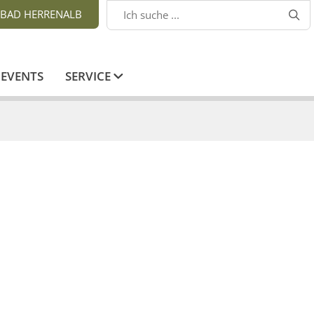
BAD HERRENALB

EVENTS
SERVICE