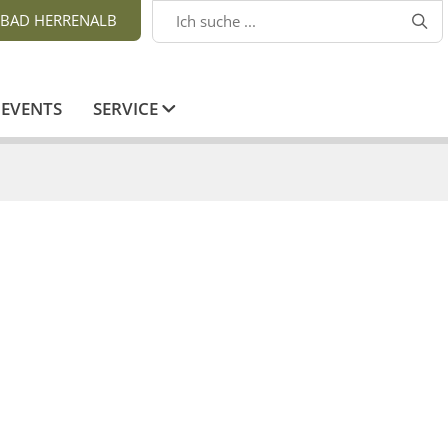
BAD HERRENALB

EVENTS
SERVICE